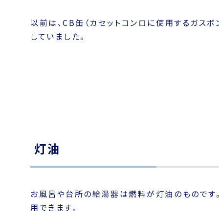
普段は屋内用の古いものを利用していますが、災
い感じです。
カセットボンベも忘れないようにしてくださいね
登山やソロキャンプ用のガスストーブは、本体が
現在はイワタニプリムスのイワタニプリムス 15
（
IP-250G
、春・夏様、温暖な時期や低地での使