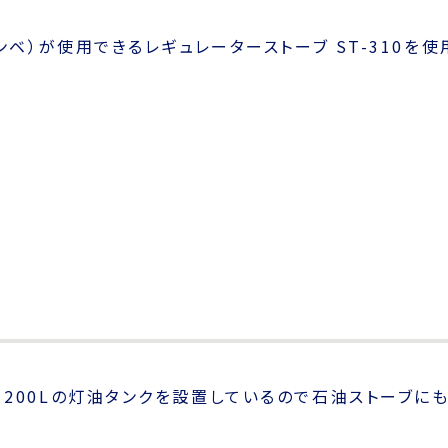
害を想定するとアウトドアでも使用できるタフまる（Jr）
。コンロと同じメーカーものが推奨です。
コンパクトで良いのですが、ガスボンベが割高です。
3ウルトラバーナーを使用しています。ガス缶はノーマルガ
用に適した一般用ガス）、ハイパワーガス（
IP-250T
、オ