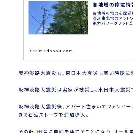
各地域の停電情
各地域の電力を配送
海道東北電力ネット
電力パワーグリッド茨城
torimodosou.com
阪神淡路大震災も、東日本大震災も寒い時期に
阪神淡路大震災は実家が被災し、東日本大震災で
阪神淡路大震災後、アパート住まいでファンヒー
きる石油ストーブを追加購入。
その後、田舎に自宅を建てることになり、オール