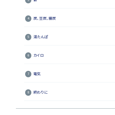
炭、豆炭、練炭
湯たんぽ
カイロ
電気
終わりに