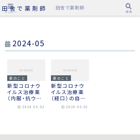
田舎で薬剤師
田舎で薬剤師
メニュー
検索
2024-05
薬のこと
薬のこと
新型コロナウ
新型コロナウ
イルス治療薬
イルス治療薬
（内服・抗ウイ
（経口）の自己
ルス薬）一覧
負担額、2024
2024.05.02
2024.05.01
年4月以降